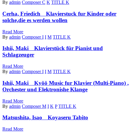
By
admin
Composer C
K
TITLE K
Cerha, Friedich Klavierstuck fur Kinder oder
solche,die es werden wollen
Read More
By
admin
Composer I
I
M
TITLE K
Ishii, Maki Klavierstück für Pianist und
Schlagzeuger
Read More
By
admin
Composer I
I
M
TITLE K
Ishii, Maki Kyōō Music fur Klavier (Multi-Piano) ,
Orchester und Elektronishe Klange
Read More
By
admin
Composer M
I
K
P
TITLE K
Matsushita, Isao Koyaseru Tabito
Read More