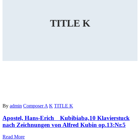
TITLE K
By
admin
Composer A
K
TITLE K
Apostel, Hans-Erich Kubibiaba,10 Klavierstuck
nach Zeichnungen von Alfred Kubin op.13:Nr.5
Read More