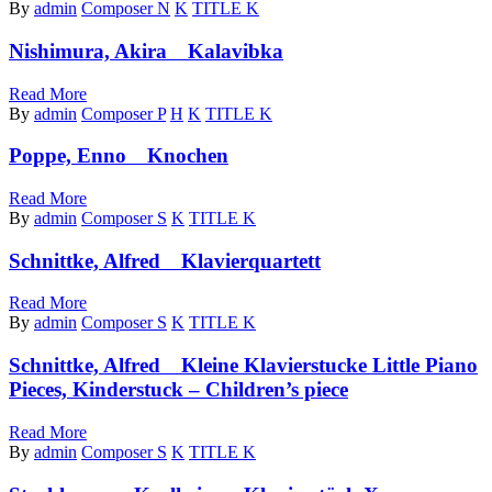
By
admin
Composer N
K
TITLE K
Nishimura, Akira Kalavibka
Read More
By
admin
Composer P
H
K
TITLE K
Poppe, Enno Knochen
Read More
By
admin
Composer S
K
TITLE K
Schnittke, Alfred Klavierquartett
Read More
By
admin
Composer S
K
TITLE K
Schnittke, Alfred Kleine Klavierstucke Little Piano
Pieces, Kinderstuck – Children’s piece
Read More
By
admin
Composer S
K
TITLE K