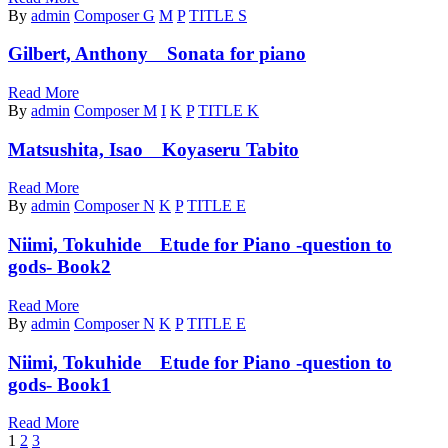
By
admin
Composer G
M
P
TITLE S
Gilbert, Anthony Sonata for piano
Read More
By
admin
Composer M
I
K
P
TITLE K
Matsushita, Isao Koyaseru Tabito
Read More
By
admin
Composer N
K
P
TITLE E
Niimi, Tokuhide Etude for Piano -question to
gods- Book2
Read More
By
admin
Composer N
K
P
TITLE E
Niimi, Tokuhide Etude for Piano -question to
gods- Book1
Read More
1
2
3