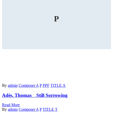
P
By
admin
Composer A
P
PPF
TITLE A
Adès, Thomas Still Sorrowing
Read More
By
admin
Composer A
P
TITLE T