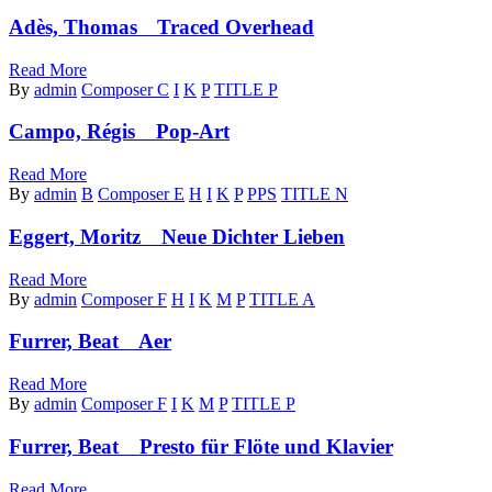
Adès, Thomas Traced Overhead
Read More
By
admin
Composer C
I
K
P
TITLE P
Campo, Régis Pop-Art
Read More
By
admin
B
Composer E
H
I
K
P
PPS
TITLE N
Eggert, Moritz Neue Dichter Lieben
Read More
By
admin
Composer F
H
I
K
M
P
TITLE A
Furrer, Beat Aer
Read More
By
admin
Composer F
I
K
M
P
TITLE P
Furrer, Beat Presto für Flöte und Klavier
Read More