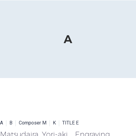
A
A
B
Composer M
K
TITLE E
Matsudaira, Yori-aki Engraving