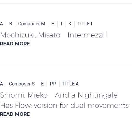
A
B
Composer M
H
I
K
TITLE I
Mochizuki, Misato Intermezzi I
READ MORE
A
Composer S
E
PP
TITLE A
Shiomi, Mieko And a Nightingale
Has Flow: version for dual movements
READ MORE