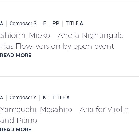
A
Composer S
E
PP
TITLE A
Shiomi, Mieko And a Nightingale
Has Flow: version by open event
READ MORE
A
Composer Y
K
TITLE A
Yamauchi, Masahiro Aria for Viiolin
and Piano
READ MORE