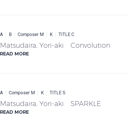
A
B
Composer M
K
TITLE C
Matsudaira, Yori-aki Convolution
READ MORE
A
Composer M
K
TITLE S
Matsudaira, Yori-aki SPARKLE
READ MORE