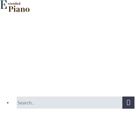
Primary Menu
Primary Menu
TOP
作品データベース
文献データベース
奏法動画集（注意とノウハウ付き）
委嘱作品集
拡張ピアノ奏法時のピアノ管理ガイドライン
ワークショップの記録
コンサートの記録
座談会・シンポジウムの記録
アンケート・調査報告
このプロジェクトについて
プロジェクトメンバー