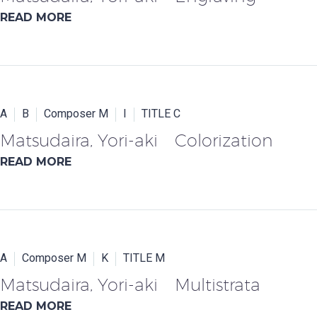
READ MORE
A
B
Composer M
I
TITLE C
Matsudaira, Yori-aki Colorization
READ MORE
A
Composer M
K
TITLE M
Matsudaira, Yori-aki Multistrata
READ MORE